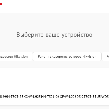
пиллярной трубки
100 мин
1 год
Выберите ваше устройство
деостен Hikvision
Ремонт видеорегистраторов Hikvision
Р
H19
HM-TS03-25XG/W-LH25
HM-TS01-06XF/W-LC06
DS-2TS03-35UF/W
DS