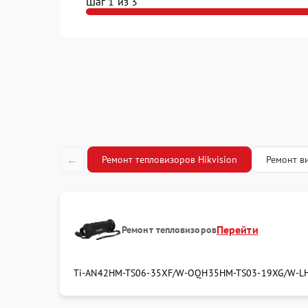
Шаг 1 из 3
Ремонт ка
←
Ремонт тепловизоров Hikvision
Ремонт ви
Перейти
Ремонт тепловизоров
Ti-AN42
HM-TS06-35XF/W-OQH35
HM-TS03-19XG/W-L