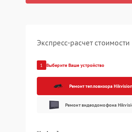
Замена п
Замена м
Замена ми
Экспресс-расчет стоимости
Замена ш
Восстанов
1
Выберите Ваше устройство
влаги
Ремонт пл
Ремонт тепловизора Hikvisio
(восстано
Замена об
Ремонт видеодомофона Hikvisi
характери
Замена ди