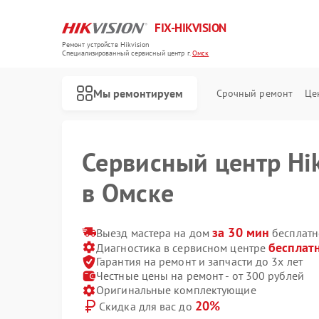
FIX-HIKVISION
Ремонт устройств Hikvision
Специализированный cервисный центр г.
Омск
Мы ремонтируем
Срочный ремонт
Це
Сервисный центр Hik
в Омске
за 30 мин
Выезд мастера на дом
бесплатн
бесплат
Диагностика в сервисном центре
Ремонт тепловизоров Hikvision
Ремонт видеорегистраторов Hikvision
Ремонт видеодомофонов Hikvision
Ремонт коммутаторов Hikvision
Гарантия на ремонт и запчасти до 3х лет
Честные цены на ремонт - от 300 рублей
Оригинальные комплектующие
20%
Скидка для вас до