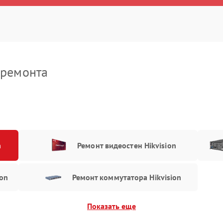
роцессора
90 мин
1 год
икросхемы логики
50 мин
1 год
кросхемы усилителя
70 мин
1 год
 ремонта
им контроллера
70 мин
2 года
ление после попадания
80 мин
1 год
аты управления
n
Ремонт видеостен Hikvision
40 мин
1 год
вление)
ъективов с улучшением
on
Ремонт коммутатора Hikvision
50 мин
3 года
стик
Показать еще
сплея (экрана)
60 мин
3 года