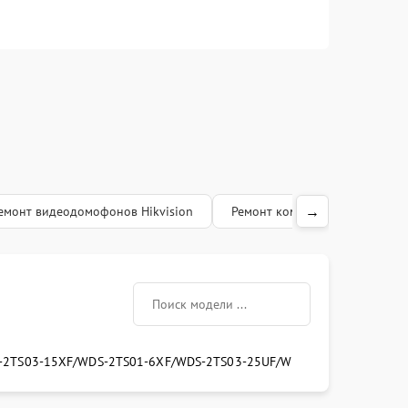
Заказать
450 рублей
→
емонт видеодомофонов Hikvision
Ремонт коммутаторов Hikvisio
-2TS03-15XF/W
DS-2TS01-6XF/W
DS-2TS03-25UF/W