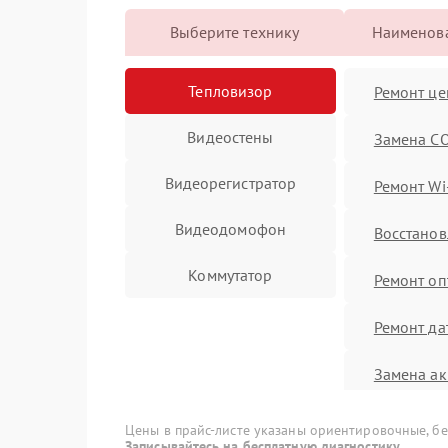
Выберите технику
Наименова
Тепловизор
Ремонт це
Видеостены
Замена C
Видеорегистратор
Ремонт Wi
Видеодомофон
Восстанов
Коммутатор
Ремонт оп
Ремонт да
Замена ак
Калибровк
Цены в прайс-листе указаны ориентировочные, без
Записывайтесь на бесплатную диагностику.